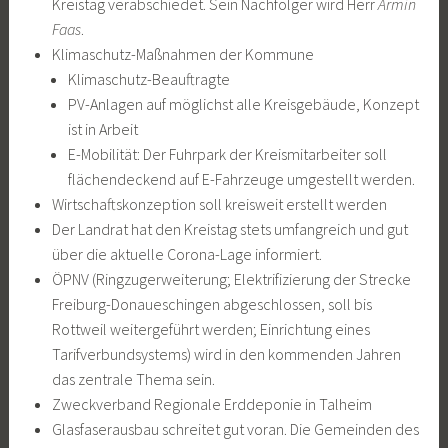
Kreistag verabschiedet. Sein Nachfolger wird Herr
Armin
Faas
.
Klimaschutz-Maßnahmen der Kommune
Klimaschutz-Beauftragte
PV-Anlagen auf möglichst alle Kreisgebäude, Konzept
ist in Arbeit
E-Mobilität: Der Fuhrpark der Kreismitarbeiter soll
flächendeckend auf E-Fahrzeuge umgestellt werden.
Wirtschaftskonzeption soll kreisweit erstellt werden
Der Landrat hat den Kreistag stets umfangreich und gut
über die aktuelle Corona-Lage informiert.
ÖPNV (Ringzugerweiterung; Elektrifizierung der Strecke
Freiburg-Donaueschingen abgeschlossen, soll bis
Rottweil weitergeführt werden; Einrichtung eines
Tarifverbundsystems) wird in den kommenden Jahren
das zentrale Thema sein.
Zweckverband Regionale Erddeponie in Talheim
Glasfaserausbau schreitet gut voran. Die Gemeinden des