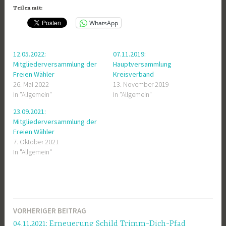
Teilen mit:
WhatsApp
12.05.2022:
07.11.2019:
Mitgliederversammlung der
Hauptversammlung
Freien Wähler
Kreisverband
26. Mai 2022
13. November 2019
In "Allgemein"
In "Allgemein"
23.09.2021:
Mitgliederversammlung der
Freien Wähler
7. Oktober 2021
In "Allgemein"
VORHERIGER BEITRAG
Beitragsnavigation
04.11.2021: Erneuerung Schild Trimm-Dich-Pfad