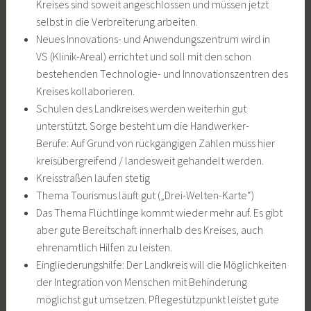
Kreises sind soweit angeschlossen und müssen jetzt
selbst in die Verbreiterung arbeiten.
Neues Innovations- und Anwendungszentrum wird in
VS (Klinik-Areal) errichtet und soll mit den schon
bestehenden Technologie- und Innovationszentren des
Kreises kollaborieren.
Schulen des Landkreises werden weiterhin gut
unterstützt. Sorge besteht um die Handwerker-
Berufe: Auf Grund von rückgängigen Zahlen muss hier
kreisübergreifend / landesweit gehandelt werden.
Kreisstraßen laufen stetig
Thema Tourismus läuft gut („Drei-Welten-Karte“)
Das Thema Flüchtlinge kommt wieder mehr auf. Es gibt
aber gute Bereitschaft innerhalb des Kreises, auch
ehrenamtlich Hilfen zu leisten.
Eingliederungshilfe: Der Landkreis will die Möglichkeiten
der Integration von Menschen mit Behinderung
möglichst gut umsetzen. Pflegestützpunkt leistet gute