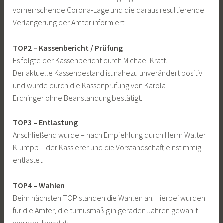
vorherrschende Corona-Lage und die daraus resultierende
b
Verlängerung der Ämter informiert.
e
r
TOP2 – Kassenbericht / Prüfung
2
Es folgte der Kassenbericht durch Michael Kratt.
0
Der aktuelle Kassenbestand ist nahezu unverändert positiv
2
und wurde durch die Kassenprüfung von Karola
1
Erchinger ohne Beanstandung bestätigt.
TOP3 – Entlastung
Anschließend wurde – nach Empfehlung durch Herrn Walter
Klumpp – der Kassierer und die Vorstandschaft einstimmig
entlastet.
TOP4 – Wahlen
Beim nächsten TOP standen die Wahlen an. Hierbei wurden
für die Ämter, die turnusmäßig in geraden Jahren gewählt
werden, besetzt: