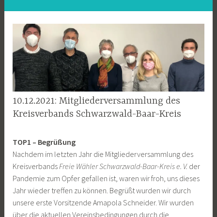
10.12.2021: Mitgliederversammlung des
Kreisverbands Schwarzwald-Baar-Kreis
1
w
TOP1 – Begrüßung
2
i
Nachdem im letzten Jahr die Mitgliederversammlung des
.
n
Kreisverbands
Freie Wähler Schwarzwald-Baar-Kreis e. V.
der
D
z
Pandemie zum Opfer gefallen ist, waren wir froh, uns dieses
e
e
Jahr wieder treffen zu können. Begrüßt wurden wir durch
z
r
unsere erste Vorsitzende Amapola Schneider. Wir wurden
e
m
über die aktuellen Vereinsbedingungen durch die
m
w